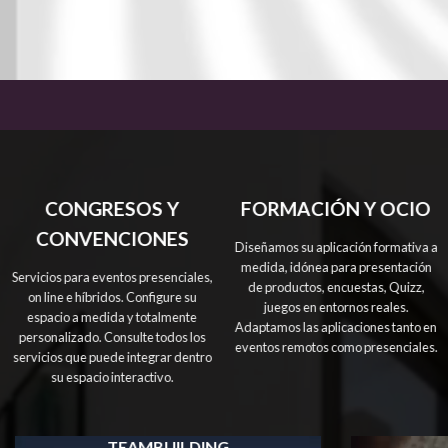
LE I
LE 
CONGRESOS Y
FORMACIÓN Y OCIO
CONVENCIONES
Diseñamos su aplicación formativa a
medida, idónea para presentación
Servicios para eventos presenciales,
de productos, encuestas, Quizz,
on line e híbridos. Configure su
juegos en entornos reales.
espacio a medida y totalmente
Adaptamos las aplicaciones tanto en
personalizado. Consulte todos los
eventos remotos como presenciales.
servicios que puede integrar dentro
su espacio interactivo.
TEAMBUILDING