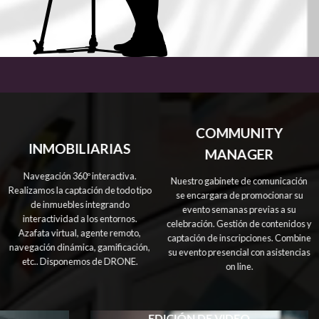
OMISO
NCIA
COMMUNITY
INMOBILIARIAS
MANAGER
Navegación 360º interactiva.
Nuestro gabinete de comunicación
Realizamos la captación de todo tipo
se encargara de promocionar su
de inmuebles integrando
evento semanas previas a su
interactividad a los entornos.
celebración. Gestión de contenidos y
Azafata virtual, agente remoto,
captación de inscripciones. Combine
navegación dinámica, gamificación,
su evento presencial con asistencias
etc.. Disponemos de DRONE.
on line.
EDICIÓN DE VIDEO