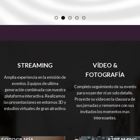
NFORMAREMOS SIN NINGÚN COMPR
ATENDEREMOS POR VIDEOCONFERE
SOLICITE UNA DEMOSTRACIÓN
¿CUAL ES SU PROYECTO?
STREAMING
VÍDEO &
FOTOGRAFÍA
Amplia experiencia en la emisión de
eventos. Equipos de ultima
Completo seguimiento de su evento
generación combinada con nuestra
para no perder ni un solo detalle.
plataforma interactiva. Realizamos
Proyecte su video en la clausura de
las presentaciones en entornos 3D y
sus jornadas y rememore con sus
estudios virtuales de gran atractivo.
invitados los momentos mas
interesantes.
FOTOGRAFÍA
STREAMING