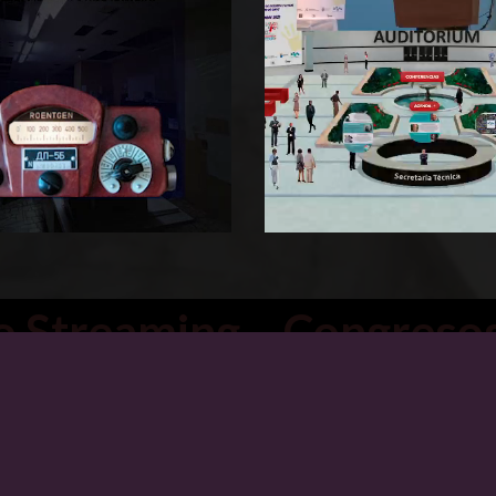
o Streaming – Congresos
incentivos, MICE |
reaming – Congresos, conven
MICE |